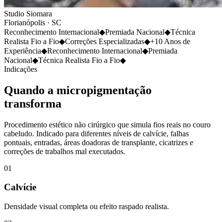
Studio Siomara
Florianópolis
·
SC
Reconhecimento Internacional
◆
Premiada Nacional
◆
Técnica
Realista Fio a Fio
◆
Correções Especializadas
◆
+10 Anos de
Experiência
◆
Reconhecimento Internacional
◆
Premiada
Nacional
◆
Técnica Realista Fio a Fio
◆
Indicações
Quando a micropigmentação
transforma
Procedimento estético não cirúrgico que simula fios reais no couro
cabeludo. Indicado para diferentes níveis de calvície, falhas
pontuais, entradas, áreas doadoras de transplante, cicatrizes e
correções de trabalhos mal executados.
0
1
Calvície
Densidade visual completa ou efeito raspado realista.